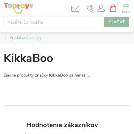
Prejsť
NÁKUPN
KOŠÍK
na
obsah
HĽADAŤ
Predávané značky
KikkaBoo
Žiadne produkty značky
KikkaBoo
sa nenašli...
Hodnotenie zákazníkov