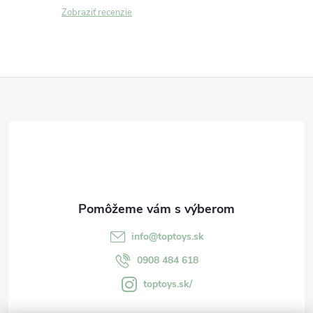
Zobraziť recenzie
Z
á
p
ä
t
info
@
toptoys.sk
i
0908 484 618
toptoys.sk/
e