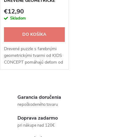
DREVENÉ GEOMETRICKÉ
TVARY
€12,90
Skladom
DO KOŠÍKA
Drevené puzzle s farebnými
geometrickými tvarmi od KIDS
CONCEPT pomáhajú deťom od
18 mesiacov rozvíjať motoriku a
poznávať tvary. Vyrobené z
kvalitného dreva, ideálne pre
O
prvé...
v
Garancia doručenia
nepoškodeného tovaru
l
Doprava zadarmo
á
pri nákupe nad 120€
d