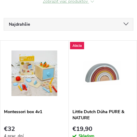
Zobraziť viac produktov
R
Najdrahšie
a
Najlacnejšie
V
Akcia
Najpredávanejšie
d
ý
Abecedne
e
p
n
i
i
s
e
Montessori box 4v1
Little Dutch Dúha PURE &
NATURE
p
p
€32
€19,90
4 prac. dní
Skladom