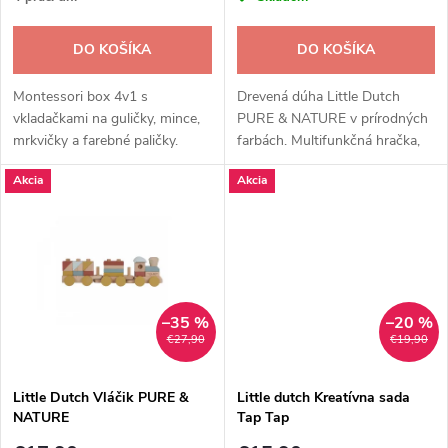
r
r
o
DO KOŠÍKA
DO KOŠÍKA
o
d
Montessori box 4v1 s
Drevená dúha Little Dutch
d
vkladačkami na guličky, mince,
PURE & NATURE v prírodných
mrkvičky a farebné paličky.
farbách. Multifunkčná hračka,
u
Podporuje motoriku, farby a
ktorá rozvíja kreativitu,
u
Akcia
Akcia
logiku od 1 roka.
motoriku a fantáziu detí od 1
k
roka.
k
t
t
o
o
–35 %
–20 %
v
€27,90
€19,90
v
Little Dutch Vláčik PURE &
Little dutch Kreatívna sada
NATURE
Tap Tap