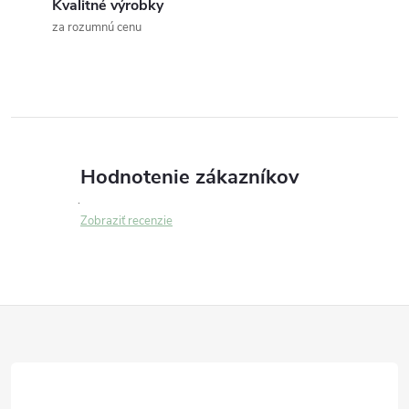
Kvalitné výrobky
a
za rozumnú cenu
c
i
e
p
Hodnotenie zákazníkov
r
Zobraziť recenzie
v
k
Z
y
v
á
ý