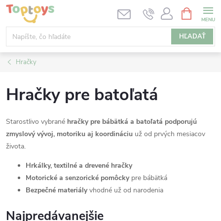
Prejsť
NÁKUPN
KOŠÍK
na
obsah
HĽADAŤ
Hračky
Hračky pre batoľatá
Starostlivo vybrané
hračky pre bábätká a batoľatá podporujú
zmyslový vývoj, motoriku aj koordináciu
už od prvých mesiacov
života.
Hrkálky, textilné a drevené hračky
Motorické a senzorické pomôcky
pre bábätká
Bezpečné materiály
vhodné už od narodenia
Najpredávanejšie