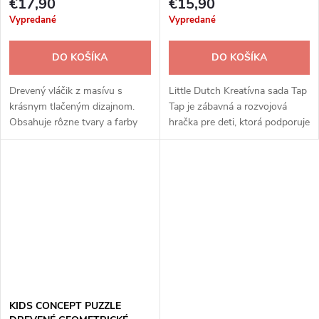
€17,90
€15,90
Vypredané
Vypredané
DO KOŠÍKA
DO KOŠÍKA
Drevený vláčik z masívu s
Little Dutch Kreatívna sada Tap
krásnym tlačeným dizajnom.
Tap je zábavná a rozvojová
Obsahuje rôzne tvary a farby
hračka pre deti, ktorá podporuje
kociek, ktoré zdokonaľujú
kreativitu, jemnú motoriku a
motoriku, kreativitu a
koordináciu rúk a očí.
vzdelávanie dieťaťa. Obsahuje
17 dielov a je...
KIDS CONCEPT PUZZLE