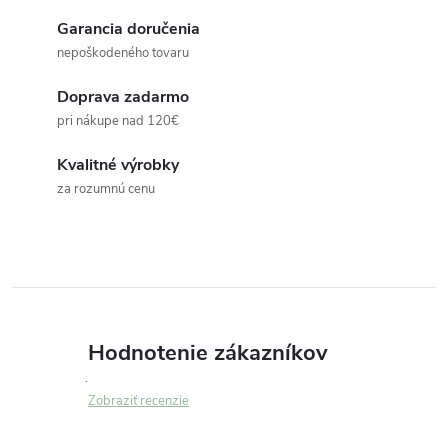
v
Garancia doručenia
nepoškodeného tovaru
l
Doprava zadarmo
á
pri nákupe nad 120€
d
Kvalitné výrobky
a
za rozumnú cenu
c
i
e
p
Hodnotenie zákazníkov
r
Zobraziť recenzie
v