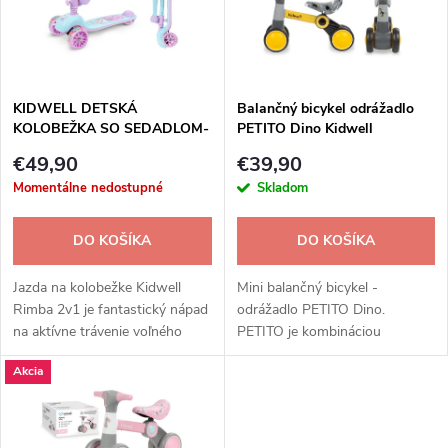
n
i
i
s
e
KIDWELL DETSKÁ
Balančný bicykel odrážadlo
KOLOBEŽKA SO SEDADLOM-
PETITO Dino Kidwell
p
RIMBA UNICORN
p
€49,90
€39,90
r
Momentálne nedostupné
Skladom
r
o
DO KOŠÍKA
DO KOŠÍKA
o
d
Jazda na kolobežke Kidwell
Mini balančný bicykel -
d
Rimba 2v1 je fantastický nápad
odrážadlo PETITO Dino.
na aktívne trávenie voľného
PETITO je kombináciou
u
času. Stabilná a
jazdeckého bicykla a mini
u
Akcia
bezpečná kolobežka poskytne
bežeckého bicykla.
k
vášmu dieťaťu veľa...
k