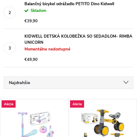
Balančný bicykel odrážadlo PETITO Dino Kidwell
Skladom
€39,90
KIDWELL DETSKÁ KOLOBEŽKA SO SEDADLOM- RIMBA
UNICORN
Momentálne nedostupné
€49,90
R
Najdrahšie
a
Najlacnejšie
V
Akcia
Akcia
Najpredávanejšie
d
ý
Abecedne
e
p