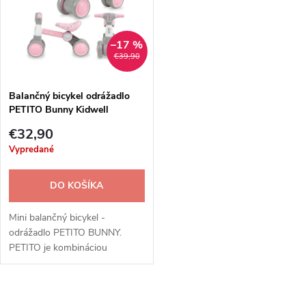
t
t
o
o
–17 %
v
€39,90
v
Balančný bicykel odrážadlo
PETITO Bunny Kidwell
€32,90
Vypredané
DO KOŠÍKA
Mini balančný bicykel -
odrážadlo PETITO BUNNY.
PETITO je kombináciou
jazdeckého bicykla a mini
bežeckého bicykla.
O