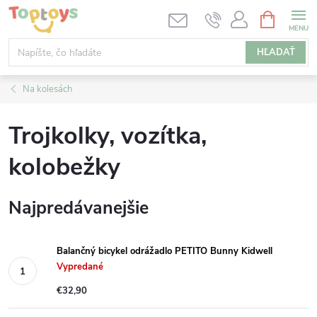
Prejsť
NÁKUPN
KOŠÍK
na
obsah
HĽADAŤ
Na kolesách
Trojkolky, vozítka,
kolobežky
Najpredávanejšie
Balančný bicykel odrážadlo PETITO Bunny Kidwell
Vypredané
€32,90