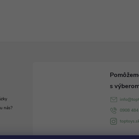
ázky
info
@
top
u nás?
0908 484
toptoys.s