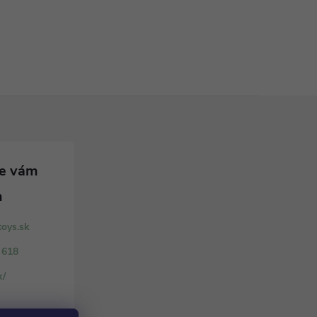
toys.sk
 618
k/