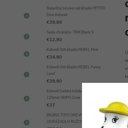
Balančný bicykel odrážadlo PETITO
Dino Kidwell
€39,90
Sada chráničov TRIX Black S
€12,90
Kidwell Odrážadlo REBEL Mint
O
€34,90
d
Kidwell Odrážadlo REBEL Funny
v
Land
k
€39,90
d
Kidwell Detská kolobežka skladacia
120mm SKIPO Zone
€37
BIGJIGS TOYS DREVENÉ
ODRÁŽADLO RUŽOVÉ