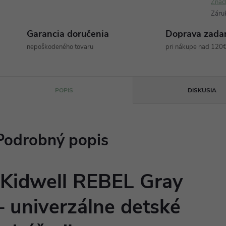
Znač
Záru
Garancia doručenia
Doprava zada
nepoškodeného tovaru
pri nákupe nad 120
POPIS
DISKUSIA
Podrobný popis
Kidwell REBEL Gray
– univerzálne detské