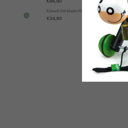
€86,90
Kidwell Odrážadlo REBEL Gray
€34,90