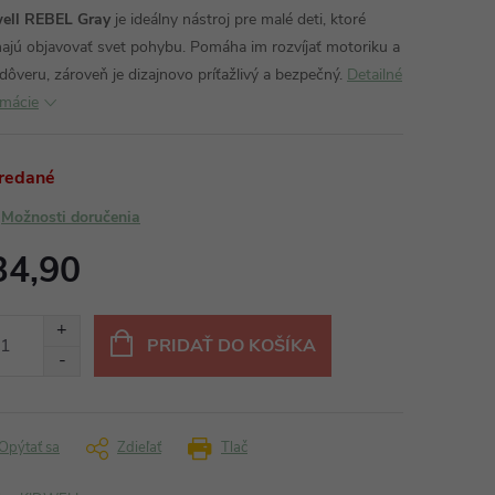
ell REBEL Gray
je ideálny nástroj pre malé deti, ktoré
najú objavovať svet pohybu. Pomáha im rozvíjať motoriku a
dôveru, zároveň je dizajnovo príťažlivý a bezpečný.
Detailné
rmácie
redané
Možnosti doručenia
34,90
otková
:
PRIDAŤ DO KOŠÍKA
Opýtať sa
Zdieľať
Tlač