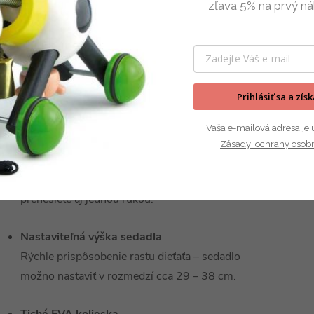
zľava 5% na prvý ná
Elegantný sivý dizajn
Neutrálny a nadčasový vzhľad, ktorý je vhodný
pre dievčatá aj chlapcov. Perfektne sa hodí do
každého prostredia.
Prihlásiť sa a zís
Odľahčený, ale pevný rám
Vaša e-mailová adresa je 
Rám z kvalitnej ocele a plastových komponentov
Zásady ochrany osobn
zabezpečuje stabilitu a bezpečnosť pri jazde.
Vďaka nízkej hmotnosti (cca 3,2 kg) ho ľahko
prenesiete aj jednou rukou.
Nastaviteľná výška sedadla
Rýchle prispôsobenie rastu dieťaťa – sedadlo
možno nastaviť v rozmedzí cca 29 – 38 cm.