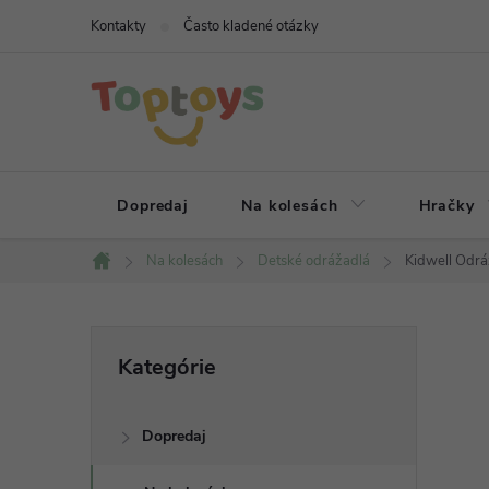
Prejsť
Kontakty
Často kladené otázky
na
obsah
Dopredaj
Na kolesách
Hračky
Na kolesách
Detské odrážadlá
Kidwell Odr
Domov
B
Preskočiť
Kategórie
kategórie
o
Dopredaj
č