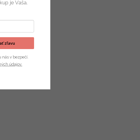
kup je Vaša.
kať zľavu
u nás v bezpečí.
ých údajov.