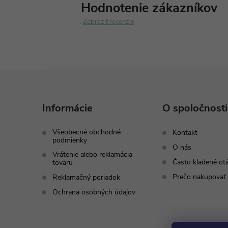
Hodnotenie zákazníkov
Zobraziť recenzie
Z
á
Informácie
O spoločnosti
p
Všeobecné obchodné
Kontakt
podmienky
O nás
ä
Vrátenie alebo reklamácia
Často kladené ot
tovaru
t
Prečo nakupovať 
Reklamačný poriadok
Ochrana osobných údajov
i