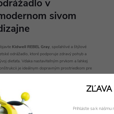
odrážadlo v
modernom sivom
dizajne
bjavte
Kidwell REBEL Gray
, spoľahlivé a štýlové
etské odrážadlo, ktoré podporuje zdravý pohyb a
ývoj dieťaťa. Vďaka nastaviteľným prvkom a ľahkej
onštrukcii je ideálnym dopravným prostriedkom pre
eti od 18 mesiacov.
ZĽAVA 
Hlavné výhody produktu:
Prihláste sa k nášmu 