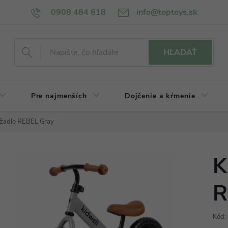
0908 484 618
info@toptoys.sk
HĽADAŤ
Pre najmenších
Dojčenie a kŕmenie
ážadlo REBEL Gray
K
R
Kód: