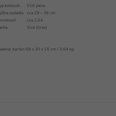
yp koliesok
EVA pena
ýška sedadla
cca 29 – 38 cm
motnosť
cca 2,64
arba
Sivá (Gray)
alenie: kartón 68 x 30 x 15 cm / 3,64 kg