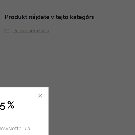
Produkt nájdete v tejto kategórii
Detské odrážadlá
5 %
newsletteru a