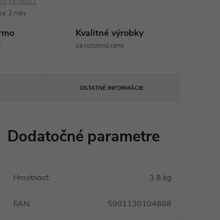
ka:
KIDWELL
ka
:
2 roky
rmo
Kvalitné výrobky
€
za rozumnú cenu
OSTATNÉ INFORMÁCIE
Dodatočné parametre
Hmotnosť
:
3.8 kg
EAN
:
5901130104888