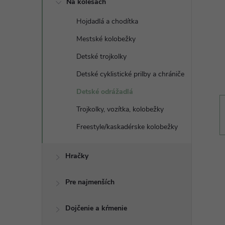
Na kolesách
n
Hojdadlá a chodítka
ý
Mestské kolobežky
p
Detské trojkolky
Detské cyklistické prilby a chrániče
a
Detské odrážadlá
n
Trojkolky, vozítka, kolobežky
Freestyle/kaskadérske kolobežky
e
l
Hračky
Pre najmenších
Dojčenie a kŕmenie