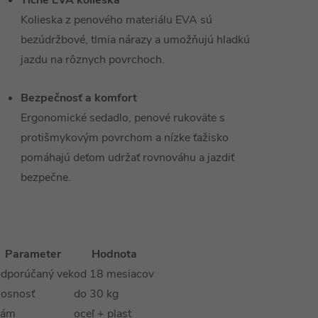
Tiché EVA kolieska
Kolieska z penového materiálu EVA sú
bezúdržbové, tlmia nárazy a umožňujú hladkú
jazdu na rôznych povrchoch.
Bezpečnosť a komfort
Ergonomické sedadlo, penové rukoväte s
protišmykovým povrchom a nízke ťažisko
pomáhajú deťom udržať rovnováhu a jazdiť
bezpečne.
Parameter
Hodnota
dporúčaný vek
od 18 mesiacov
osnosť
do 30 kg
ám
oceľ + plast