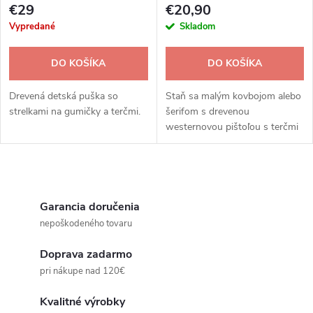
p
€29
€20,90
r
Vypredané
Skladom
r
o
DO KOŠÍKA
DO KOŠÍKA
o
d
Drevená detská puška so
Staň sa malým kovbojom alebo
d
strelkami na gumičky a terčmi.
šerifom s drevenou
westernovou pištoľou s terčmi
u
od značky Vilac!
u
k
O
k
t
v
Garancia doručenia
t
nepoškodeného tovaru
o
l
o
Doprava zadarmo
á
v
pri nákupe nad 120€
v
d
Kvalitné výrobky