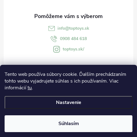
p
ä
i
t
s
info
@
toptoys.sk
u
i
0908 484 618
toptoys.sk/
e
Tento web používa súbory cookie. Ďalším prechádzaním
Informácie
tohto webu vyjadrujete súhlas s ich používaním. Viac
informácií
tu
.
O spoločnosti
Nastavenie
Copyright 2026
Hračky a doplnky pre deti
. Všetky práva vyhradené.
Súhlasím
Vytvoril Shoptet