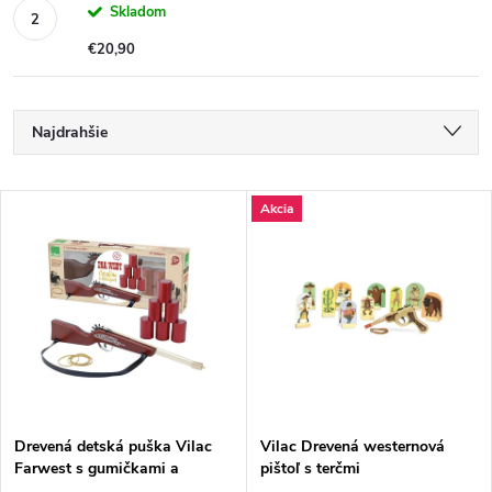
Skladom
€20,90
R
Najdrahšie
a
Najlacnejšie
V
Akcia
Najpredávanejšie
d
ý
Abecedne
e
p
n
i
i
s
e
Drevená detská puška Vilac
Vilac Drevená westernová
Farwest s gumičkami a
pištoľ s terčmi
p
plechovkami