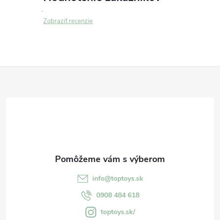
Zobraziť recenzie
Z
á
p
ä
t
info
@
toptoys.sk
i
0908 484 618
toptoys.sk/