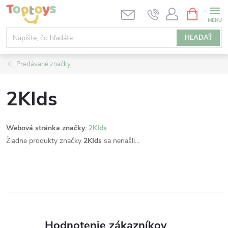
Prejsť
NÁKUPN
KOŠÍK
na
obsah
HĽADAŤ
Predávané značky
2KIds
Webová stránka značky:
2KIds
Žiadne produkty značky
2KIds
sa nenašli...
Hodnotenie zákazníkov