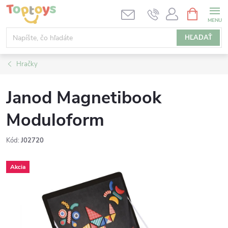
Prejsť
NÁKUPN
KOŠÍK
na
obsah
HĽADAŤ
Hračky
Janod Magnetibook
Moduloform
Kód:
J02720
Akcia