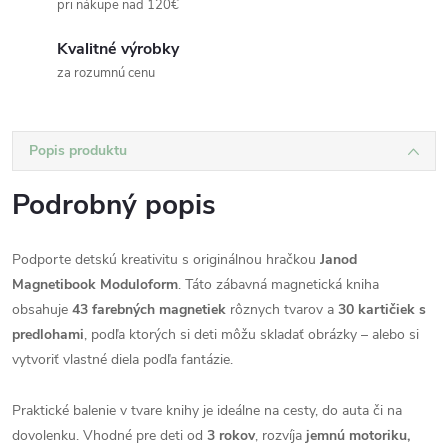
pri nákupe nad 120€
Kvalitné výrobky
za rozumnú cenu
Popis produktu
Podrobný popis
Podporte detskú kreativitu s originálnou hračkou
Janod
Magnetibook Moduloform
. Táto zábavná magnetická kniha
obsahuje
43 farebných magnetiek
rôznych tvarov a
30 kartičiek s
predlohami
, podľa ktorých si deti môžu skladať obrázky – alebo si
vytvoriť vlastné diela podľa fantázie.
Praktické balenie v tvare knihy je ideálne na cesty, do auta či na
dovolenku. Vhodné pre deti od
3 rokov
, rozvíja
jemnú motoriku,