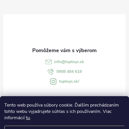
Z
á
p
ä
t
info
@
toptoys.sk
i
0908 484 618
toptoys.sk/
e
Tento web používa súbory cookie. Ďalším prechádzaním
Informácie
tohto webu vyjadrujete súhlas s ich používaním. Viac
informácií
tu
.
O spoločnosti