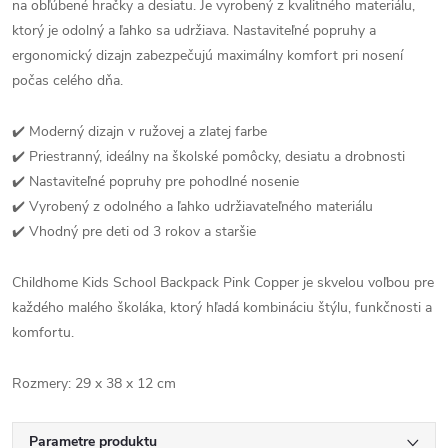
na obľúbené hračky a desiatu. Je vyrobený z kvalitného materiálu,
ktorý je odolný a ľahko sa udržiava. Nastaviteľné popruhy a
ergonomický dizajn zabezpečujú maximálny komfort pri nosení
počas celého dňa.
✔️ Moderný dizajn v ružovej a zlatej farbe
✔️ Priestranný, ideálny na školské pomôcky, desiatu a drobnosti
✔️ Nastaviteľné popruhy pre pohodlné nosenie
✔️ Vyrobený z odolného a ľahko udržiavateľného materiálu
✔️ Vhodný pre deti od 3 rokov a staršie
Childhome Kids School Backpack Pink Copper je skvelou voľbou pre
každého malého školáka, ktorý hľadá kombináciu štýlu, funkčnosti a
komfortu.
Rozmery: 29 x 38 x 12 cm
Parametre produktu