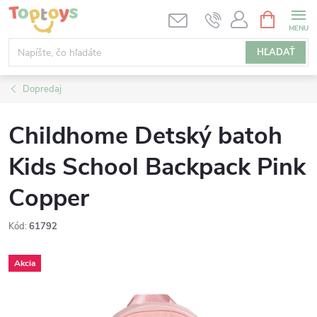
Prejsť
NÁKUPN
KOŠÍK
na
obsah
HĽADAŤ
Dopredaj
Childhome Detský batoh
Kids School Backpack Pink
Copper
Kód:
61792
Akcia